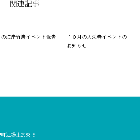
関連記事
月の海岸竹炭イベント報告
１０月の大栄寺イベントの
お知らせ
江場土2988-5