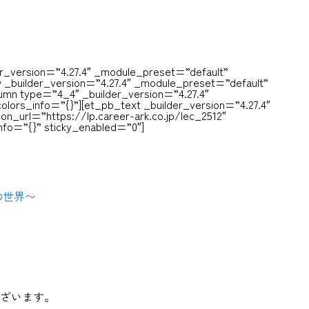
er_version=”4.27.4″
_module_preset=”default”
w _builder_version=”4.27.4″ _module_preset=”default”
lumn type=”4_4″ _builder_version=”4.27.4″
olors_info=”{}”][et_pb_text _builder_version=”4.27.4″
on_url=”https://lp.career-ark.co.jp/lec_2512″
nfo=”{}” sticky_enabled=”0″]
の世界〜
ざいます。