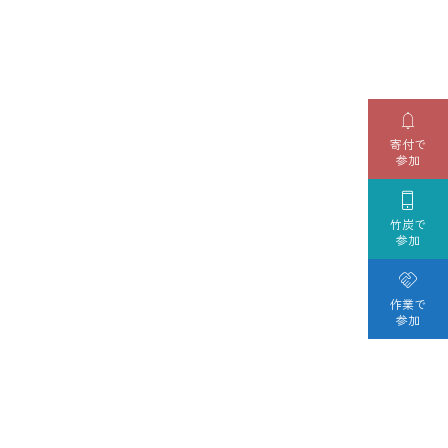

寄付で
参加

竹炭で
参加

作業で
参加