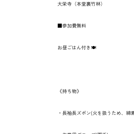
大栄寺（本堂裏竹林）
■参加費無料
お昼ごはん付き🍽️
《持ち物》
・長袖長ズボン(火を扱うため、綿素