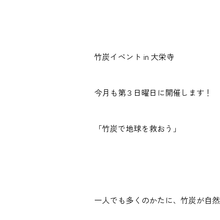
竹炭イベント in 大栄寺
今月も第３日曜日に開催します！
「竹炭で地球を救おう」
一人でも多くのかたに、竹炭が自然