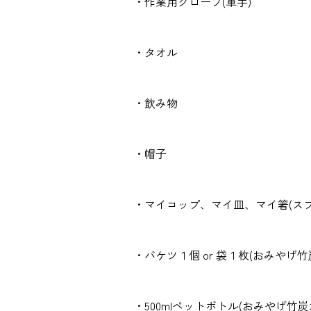
・作業用グローブ(軍手)
・タオル
・飲み物
・帽子
・マイコップ、マイ皿、マイ箸(スプ
・バケツ１個 or 袋１枚(おみやげ
・500mlペットボトル(おみやげ竹炭