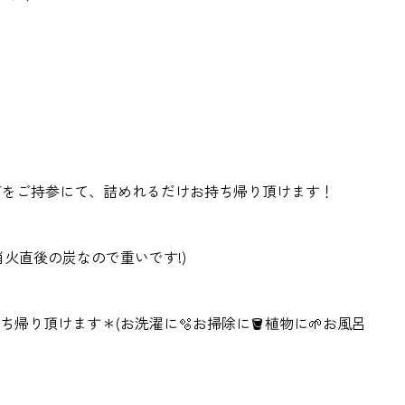
イズをご持参にて、詰めれるだけお持ち帰り頂けます！
火直後の炭なので重いです!)
ち帰り頂けます＊(お洗濯に🫧お掃除に🪣植物に🌱お風呂