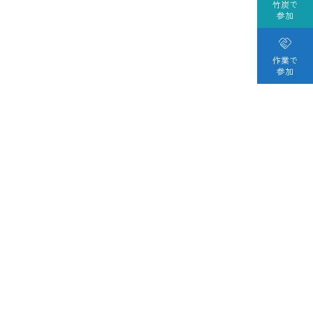
竹炭で
参加

作業で
参加