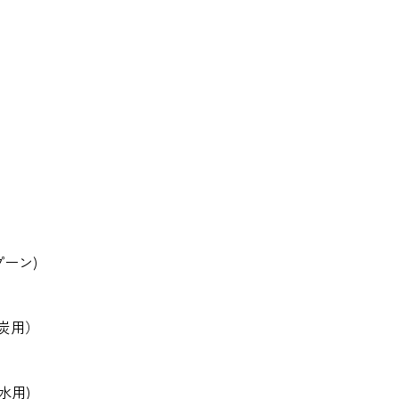
ーン)
竹炭用）
水用)