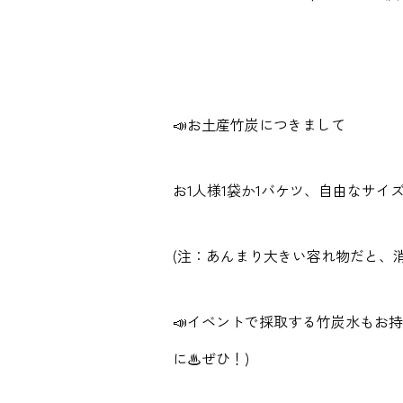
📣お土産竹炭につきまして
お1人様1袋か1バケツ、自由なサ
(注：あんまり大きい容れ物だと、消
📣イベントで採取する竹炭水もお持
に♨ぜひ！)