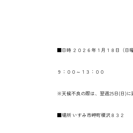
■日時 ２０２６年１月１８日（日
９：００～１３：００
※天候不良の際は、翌週25日(日)に
■場所 いすみ市岬町榎沢８３２