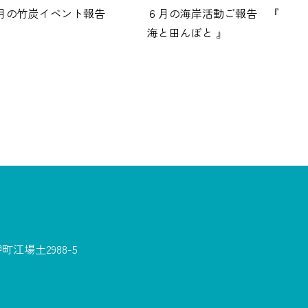
2月の竹炭イベント報告
６月の海岸活動ご報告 『
海と田んぼと 』
江場土2988-5