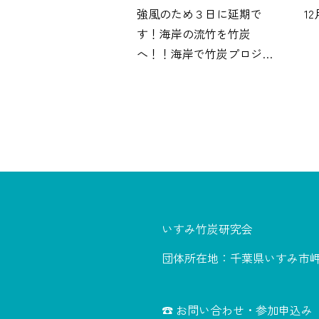
強風のため３日に延期で
1
す！海岸の流竹を竹炭
へ！！海岸で竹炭プロジェ
クトが始まります！！
いすみ竹炭研究会
団体所在地：千葉県いすみ市岬町
☎ お問い合わせ・参加申込み