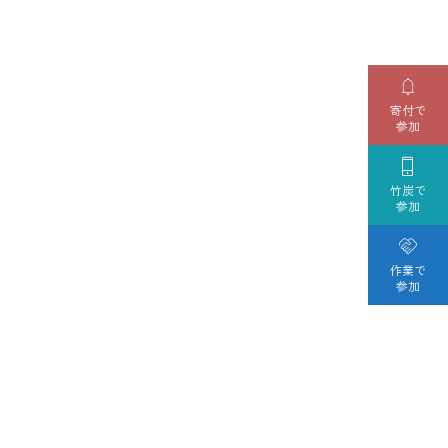

寄付で
参加

竹炭で
参加

作業で
参加