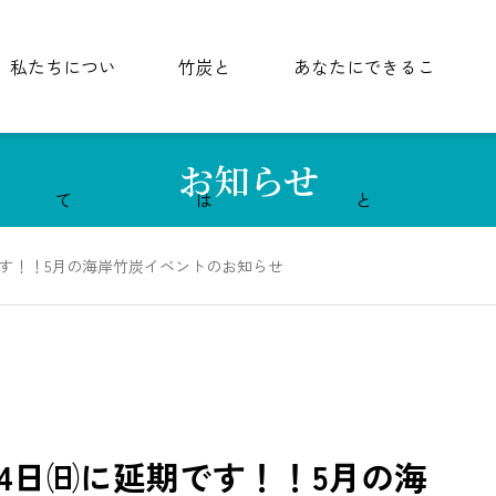
私たちについ
竹炭と
あなたにできるこ
お知らせ
て
は
と
です！！5月の海岸竹炭イベントのお知らせ
4日㈰に延期です！！5月の海