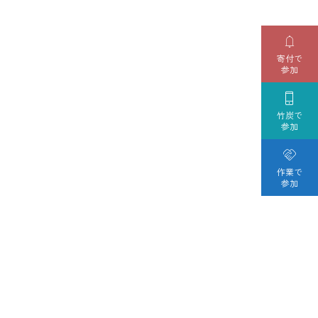

寄付で
参加

竹炭で
参加

作業で
参加