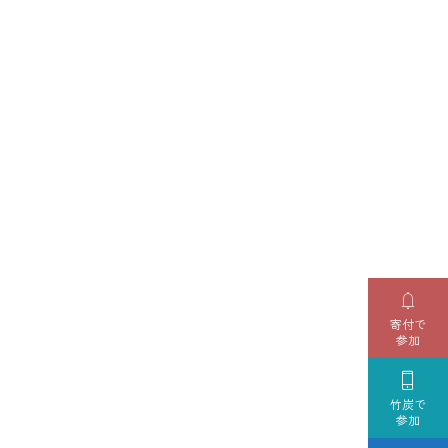

寄付で
参加

竹炭で
参加